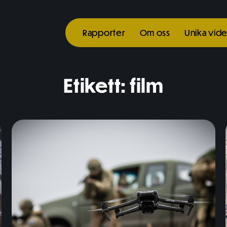
Rapporter
Om oss
Unika vid
Etikett:
film