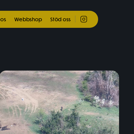
eos
Webbshop
Stöd oss